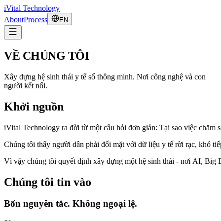
iVital Technology
About
Process
EN
VỀ CHÚNG TÔI
Xây dựng hệ sinh thái y tế số thông minh. Nơi công nghệ và con
người kết nối.
Khởi nguồn
iVital
Technology
ra
đời
từ
một
câu
hỏi
đơn
giản:
Tại
sao
việc
chăm
s
Chúng
tôi
thấy
người
dân
phải
đối
mặt
với
dữ
liệu
y
tế
rời
rạc,
khó
ti
Vì
vậy
chúng
tôi
quyết
định
xây
dựng
một
hệ
sinh
thái
-
nơi
AI,
Big
Chúng tôi tin vào
Bốn nguyên tắc. Không ngoại lệ.