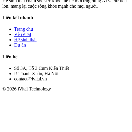
Hệ sinh thái chăm sóc sức khỏe thế hệ mới ứng dụng AI và dữ liệu
lớn, mang lại cuộc sống khỏe mạnh cho mọi người.
Liên kết nhanh
Trang chủ
Về iVital
Hệ sinh thái
Dự án
Liên hệ
Số 3A, Tổ 3 Cụm Kiến Thiết
P. Thanh Xuân, Hà Nội
contact@ivital.vn
© 2026 iVital Technology